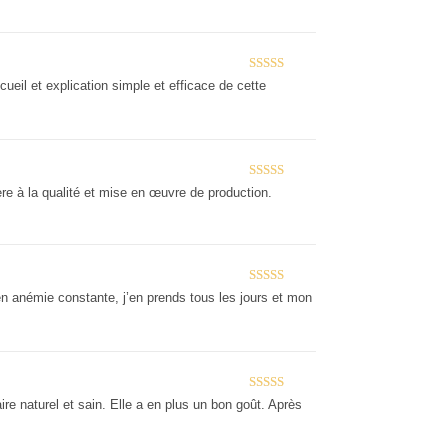
Note
5
sur 5
ueil et explication simple et efficace de cette
Note
5
sur 5
hère à la qualité et mise en œuvre de production.
Note
5
sur 5
 en anémie constante, j’en prends tous les jours et mon
Note
5
sur 5
e naturel et sain. Elle a en plus un bon goût. Après