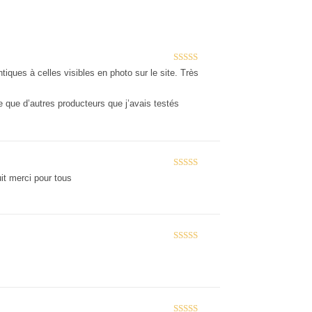
Note
5
sur 5
iques à celles visibles en photo sur le site. Très
re que d’autres producteurs que j’avais testés
Note
5
sur 5
it merci pour tous
Note
5
sur 5