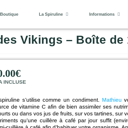
Boutique
La Spiruline
Informations
 des Vikings – Boîte d
0.00
€
A INCLUSE
 spiruline s’utilise comme un condiment.
Mathieu
vo
urce de vitamine C afin de bien assimiler ses nutr
urts ou dans vos jus de fruits, sur vos tartines, sur
triments qu’une cuillère à café par jour suffit (
i-cuillère à café afin d’habituer votre organisme. 