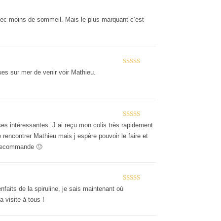
Note
5
sur 5
avec moins de sommeil. Mais le plus marquant c’est
Note
5
sur 5
ues sur mer de venir voir Mathieu.
Note
5
sur 5
ses intéressantes. J ai reçu mon colis très rapidement
e rencontrer Mathieu mais j espère pouvoir le faire et
Je recommande 🙂
Note
5
sur 5
nfaits de la spiruline, je sais maintenant où
 visite à tous !