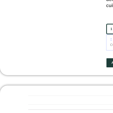
cui
C