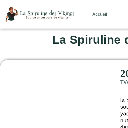
Accueil
La Spiruline
2
TV
la
so
yao
nu
dem