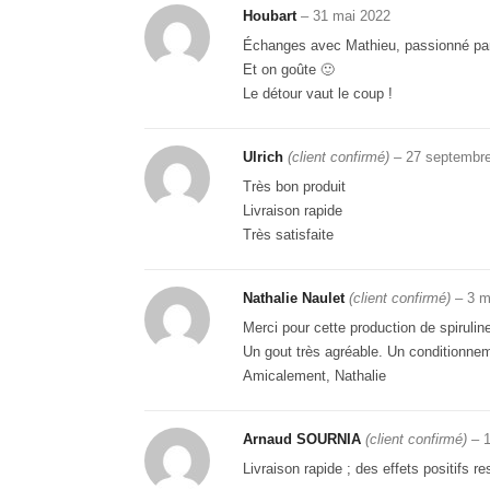
Houbart
–
31 mai 2022
Échanges avec Mathieu, passionné par so
Et on goûte 🙂
Le détour vaut le coup !
Ulrich
(client confirmé)
–
27 septembr
Très bon produit
Livraison rapide
Très satisfaite
Nathalie Naulet
(client confirmé)
–
3 m
Merci pour cette production de spiruline
Un gout très agréable. Un conditionnem
Amicalement, Nathalie
Arnaud SOURNIA
(client confirmé)
–
1
Livraison rapide ; des effets positifs re