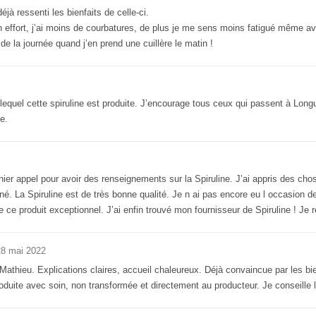
éjà ressenti les bienfaits de celle-ci.
un effort, j’ai moins de courbatures, de plus je me sens moins fatigué même 
e la journée quand j’en prend une cuillère le matin !
lequel cette spiruline est produite. J’encourage tous ceux qui passent à Long
e.
ier appel pour avoir des renseignements sur la Spiruline. J’ai appris des cho
gné. La Spiruline est de très bonne qualité. Je n ai pas encore eu l occasion d
ère ce produit exceptionnel. J’ai enfin trouvé mon fournisseur de Spiruline ! 
28 mai 2022
 Mathieu. Explications claires, accueil chaleureux. Déjà convaincue par les bie
duite avec soin, non transformée et directement au producteur. Je conseille la