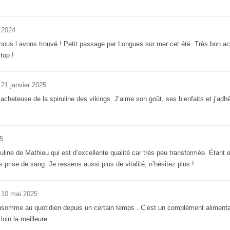
 2024
nous l avons trouvé ! Petit passage par Longues sur mer cet été. Très bon acc
 top !
21 janvier 2025
e acheteuse de la spiruline des vikings. J’aime son goût, ses bienfaits et j’ad
25
ruline de Mathieu qui est d’excellente qualité car très peu transformée. Étant
 prise de sang. Je ressens aussi plus de vitalité, n’hésitez plus !
10 mai 2025
consomme au quotidien depuis un certain temps . C’est un complément alimentair
loin la meilleure.